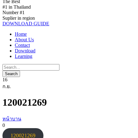
The Best
#1 in Thailand
Number #1
Suplier in region
DOWNLOAD GUIDE
Home
About Us
Contact
Download
Learning
16
ก.ย.
120021269
หน้าบาน
0
120021269