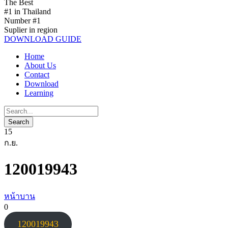
The Best
#1 in Thailand
Number #1
Suplier in region
DOWNLOAD GUIDE
Home
About Us
Contact
Download
Learning
15
ก.ย.
120019943
หน้าบาน
0
120019943