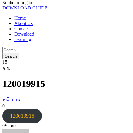
Suplier in region
DOWNLOAD GUIDE
Home
About Us
Contact
Download
Learning
15
ก.ย.
120019915
หน้าบาน
0
120019915
0
Shares