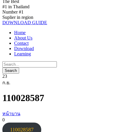
The Best
#1 in Thailand
Number #1
Suplier in region
DOWNLOAD GUIDE
Home
About Us
Contact
Download
Learning
23
ก.ย.
110028587
หน้าบาน
0
110028587