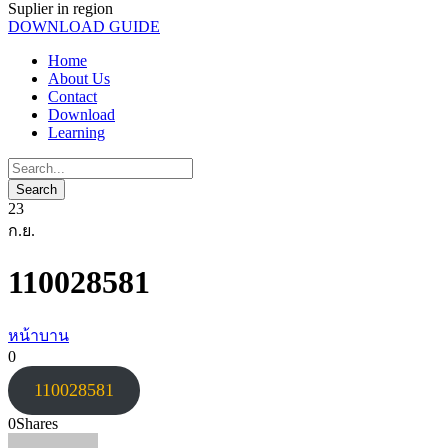
Suplier in region
DOWNLOAD GUIDE
Home
About Us
Contact
Download
Learning
23
ก.ย.
110028581
หน้าบาน
0
110028581
0
Shares