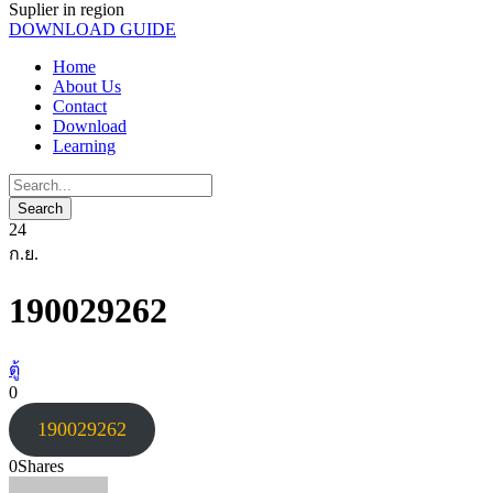
Suplier in region
DOWNLOAD GUIDE
Home
About Us
Contact
Download
Learning
24
ก.ย.
190029262
ตู้
0
190029262
0
Shares