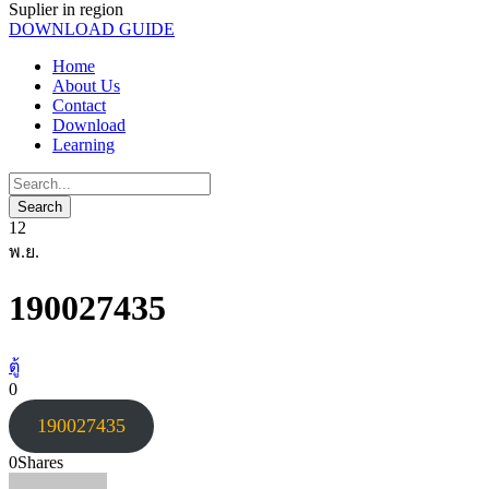
Suplier in region
DOWNLOAD GUIDE
Home
About Us
Contact
Download
Learning
12
พ.ย.
190027435
ตู้
0
190027435
0
Shares