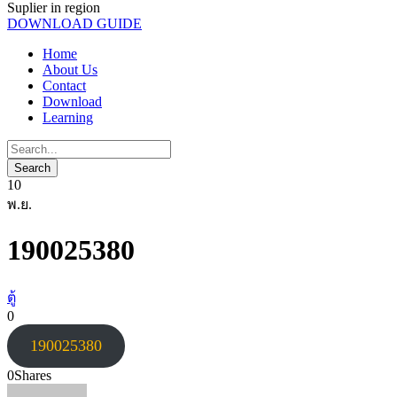
Suplier in region
DOWNLOAD GUIDE
Home
About Us
Contact
Download
Learning
10
พ.ย.
190025380
ตู้
0
190025380
0
Shares