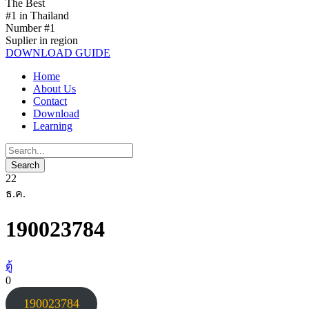
The Best
#1 in Thailand
Number #1
Suplier in region
DOWNLOAD GUIDE
Home
About Us
Contact
Download
Learning
22
ธ.ค.
190023784
ตู้
0
190023784