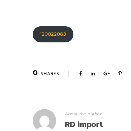
120022083
0
SHARES
About the author
RD import