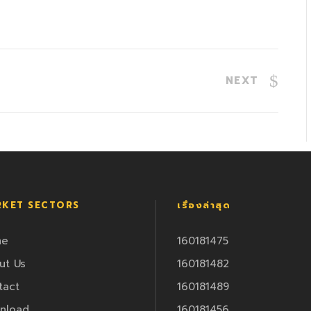
NEXT
KET SECTORS
เรื่องล่าสุด
me
160181475
ut Us
160181482
tact
160181489
nload
160181456