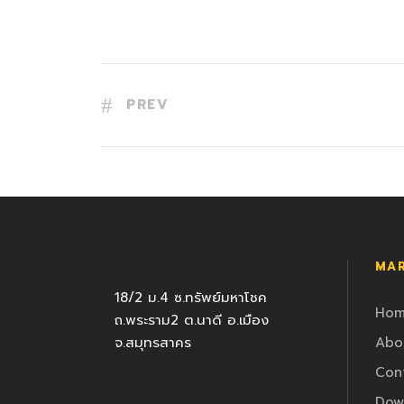
PREV
MAR
18/2 ม.4 ซ.ทรัพย์มหาโชค
Ho
ถ.พระราม2 ต.นาดี อ.เมือง
จ.สมุทรสาคร
Abo
Con
Dow