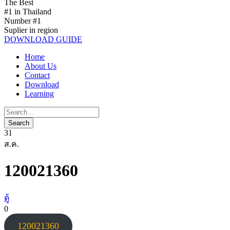
The Best
#1 in Thailand
Number #1
Suplier in region
DOWNLOAD GUIDE
Home
About Us
Contact
Download
Learning
31
ส.ค.
120021360
ตู้
0
120021360