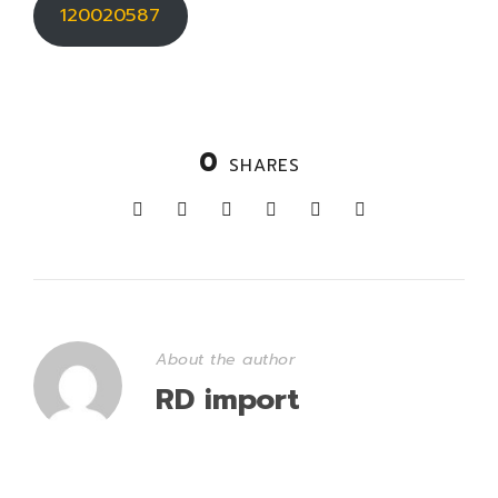
120020587
0
SHARES
About the author
RD import