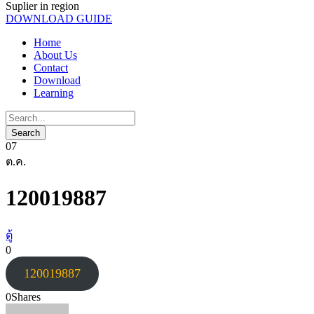
Suplier in region
DOWNLOAD GUIDE
Home
About Us
Contact
Download
Learning
07
ต.ค.
120019887
ตู้
0
120019887
0
Shares