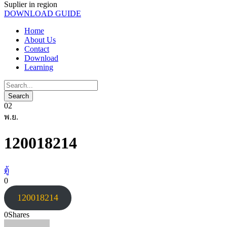
Suplier in region
DOWNLOAD GUIDE
Home
About Us
Contact
Download
Learning
02
พ.ย.
120018214
ตู้
0
120018214
0
Shares