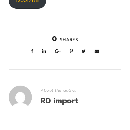
120017175
0
SHARES
About the author
RD import