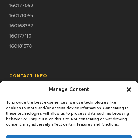
160177092
160178095
160168337
160177110
160181578
CONTACT INFO
Manage Consent
18/2 ม.4 ซ.ทรัพย์มหาโชค ถ.พระราม2 ต.นาดี อ.เมือง
จ.สมุทรสาคร
To provide the best experiences, we use technologies like
cookies to store and/or access device information. Consenting to
these technologies will allow us to process data such as browsing
behavior or unique IDs on this site. Not consenting or withdrawing
consent, may adversely affect certain features and functions.