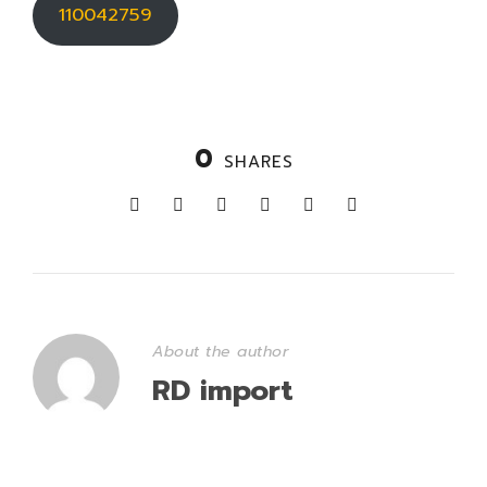
110042759
0
SHARES
About the author
RD import