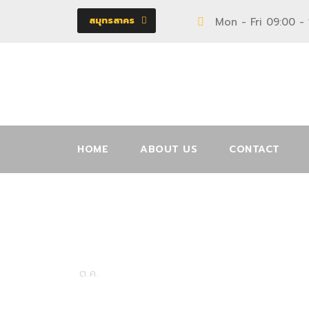
สมุทรสาคร
Mon - Fri 09:00 -
HOME
ABOUT US
CONTACT
11004275
27
ต.ค.
ตู้
0