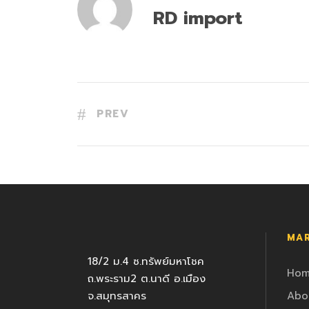
RD import
PREV
MAR
18/2 ม.4 ซ.ทรัพย์มหาโชค
Ho
ถ.พระราม2 ต.นาดี อ.เมือง
จ.สมุทรสาคร
Abo