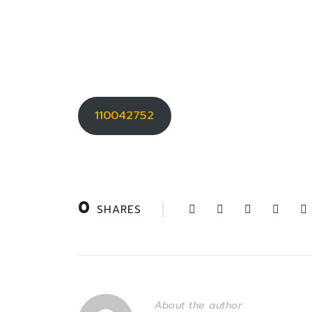
110042752
0
SHARES
About the author