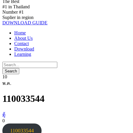
The Best
#1 in Thailand
Number #1
Suplier in region
DOWNLOAD GUIDE
Home
About Us
Contact
Download
Learning
10
พ.ค.
110033544
ตู้
0
110033544