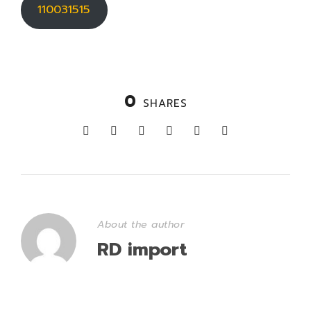
110031515
0
SHARES
About the author
RD import