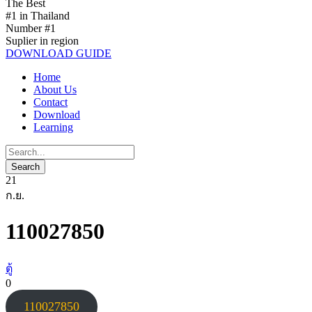
The Best
#1 in Thailand
Number #1
Suplier in region
DOWNLOAD GUIDE
Home
About Us
Contact
Download
Learning
21
ก.ย.
110027850
ตู้
0
110027850