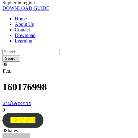
Suplier in region
DOWNLOAD GUIDE
Home
About Us
Contact
Download
Learning
09
มิ.ย.
160176998
งานโครงการ
0
160176998
0
Shares