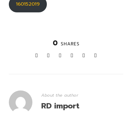
160152019
0
SHARES
About the author
RD import