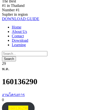
The Best
#1 in Thailand
Number #1
Suplier in region
DOWNLOAD GUIDE
Home
About Us
Contact
Download
Learning
29
พ.ค.
160136290
งานโครงการ
0
160136290