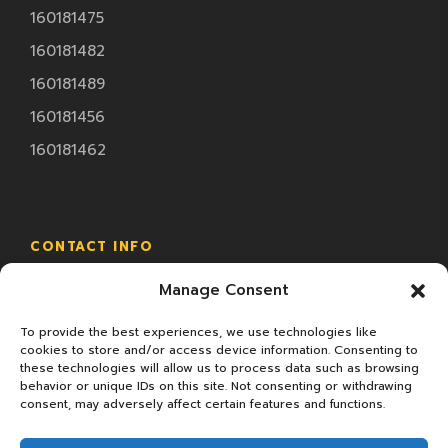
160181475
160181482
160181489
160181456
160181462
CONTACT INFO
Manage Consent
18/2 ม.4 ซ.ทรัพย์มหาโชค ถ.พระราม2 ต.นาดี อ.เมือง
จ.สมุทรสาคร
To provide the best experiences, we use technologies like
cookies to store and/or access device information. Consenting to
these technologies will allow us to process data such as browsing
behavior or unique IDs on this site. Not consenting or withdrawing
consent, may adversely affect certain features and functions.