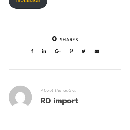
160135305
0
SHARES
About the author
RD import