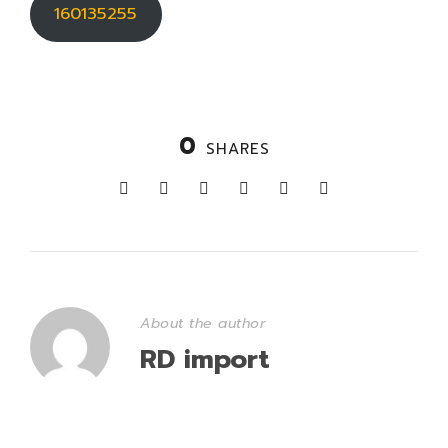
160135255
0
SHARES
About the author
RD import