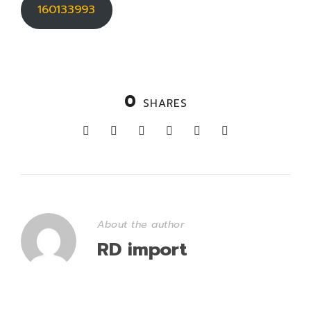
160133993
0
SHARES
About the author
RD import