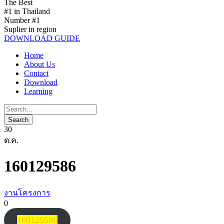
The Best
#1 in Thailand
Number #1
Suplier in region
DOWNLOAD GUIDE
Home
About Us
Contact
Download
Learning
30
ต.ค.
160129586
งานโครงการ
0
160129586