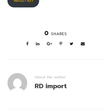
160127921
0
SHARES
About the author
RD import